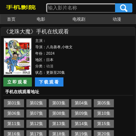
首页
电影
电视剧
动漫
《龙珠大魔》手机在线观看
主演：
导演：八岛善孝,小牧文
年份：2024
地区：日本
分类：
动漫
状态：更新至20集
立即观看
下载观看
手机在线观看地址
第01集
第02集
第03集
第04集
第05集
第06集
第07集
第08集
第09集
第10集
第11集
第12集
第13集
第14集
第15集
第16集
第17集
第18集
第19集
第20集