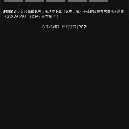
剧情简介：
影音先锋龙珠大魔迅雷下载《龙珠大魔》手机在线观看东映动画新作
《龙珠DAIMA》（暂译）宣布制作！
© 手机影院 |
回到顶部
| PC版