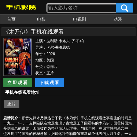
首页
电影
电视剧
动漫
《木乃伊》手机在线观看
主演：波利斯·卡洛夫 齐塔·约
翰 大卫·曼纳斯 阿瑟·拜伦
导演：卡尔·弗洛恩德
年份：2026
地区：美国
分类：
恐怖片
状态：正片
立即观看
下载观看
手机在线观看地址
正片
剧情简介：
影音先锋木乃伊迅雷下载《木乃伊》手机在线观看故事发生的时间是
一九二一年，一支探险队在埃及发现了古埃及王子因霍特的木乃伊，因霍特因为
受到法老的诅咒，因而被作为祭品而活活埋葬。与此同时，在因霍特的墓穴中，
也发现了特霍斯的神秘卷轴，据说这种卷轴能够重新赋予死去的人以生命。一天