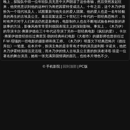
晚上，探险队中得一位年轻队员无意中大声朗读了这份卷轴，然后突然发起狂
来，他突然意识到他的这种行为将把因霍特变成活人。十年之后，这个木乃伊假
扮为一个现代埃及人，试图重新与他失去的爱人团聚。他的爱人也是一名年轻貌
美的再生的古埃及公主。幕后花絮这是二十世纪三十年代的一部经典恐怖片，当
时有声片对于人们来说仍然是新奇的，电影制作人也在不断地试验各种崭新的讲
故事的方法，影像风格常常受到德国表现主义的深刻影响。事实上，《木乃伊》
的导演卡尔·弗莱伊德在三十年代还导演了另外一部经典电影《疯狂的爱》。卡尔
·弗莱伊德曾经担任过弗里茨·朗的经典科幻电影《大都市》的摄影师也曾担任过
F·W·瑁瑙的一些电影的摄影师和美工师。《木乃伊》明显欠下经典恐怖片《德拉
库拉》一笔债。在本片中，扮演主角的是非常有才华的演员波利斯·卡诺夫，他把
木乃伊霍特演得活灵活现，而木乃伊的情人古埃及公主蔷的扮演者泽塔·琼是一位
著名的舞台演员，她有一张充满异国情调的面孔，也给本片增色不少。
© 手机影院 |
回到顶部
| PC版