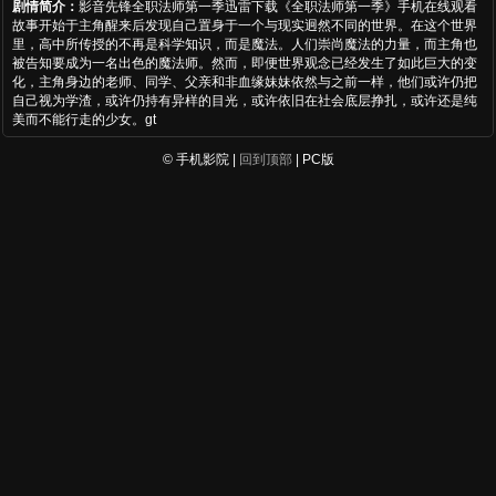
剧情简介：
影音先锋全职法师第一季迅雷下载《全职法师第一季》手机在线观看
故事开始于主角醒来后发现自己置身于一个与现实迥然不同的世界。在这个世界
里，高中所传授的不再是科学知识，而是魔法。人们崇尚魔法的力量，而主角也
被告知要成为一名出色的魔法师。然而，即便世界观念已经发生了如此巨大的变
化，主角身边的老师、同学、父亲和非血缘妹妹依然与之前一样，他们或许仍把
自己视为学渣，或许仍持有异样的目光，或许依旧在社会底层挣扎，或许还是纯
美而不能行走的少女。gt
© 手机影院 |
回到顶部
| PC版