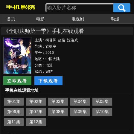
首页
电影
电视剧
动漫
《全职法师第一季》手机在线观看
主演：柯暮卿 赵路 沈达威
导演：管振宇
年份：2016
地区：中国大陆
分类：
动漫
状态：完结
立即观看
下载观看
手机在线观看地址
第01集
第02集
第03集
第04集
第05集
第06集
第07集
第08集
第09集
第10集
第11集
第12集