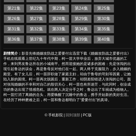
第21集
第22集
第23集
第24集
第25集
第26集
第27集
第28集
第29集
第30集
第31集
第32集
第33集
第34集
第35集
第36集
第37集
第38集
第39集
第40集
剧情简介：
影音先锋婚姻攻防战之爱要付出迅雷下载《婚姻攻防战之爱要付出》
手机在线观看上世纪九十年代中期，柯一苗大学毕业后，放弃大城市优越的工
作，来到男友鲁达所在的小城南平。然而迎接她的是诸多的困难：先是张闯的出
现引起鲁达的误会，再是鲁母反对他们在一起。两人终于克服阻力，步入婚姻的
殿堂。有了女儿后，柯一苗辞职做了家庭主妇，却由于鲁母的苛刻等因素，让她
陷入新的困境。柯一苗再次脱困后，重新工作，却阴差阳错进入张闯的公司。面
对张闯婚姻的不幸和对自己的殷切关心，柯一苗也有所迷茫，与此同时，创业成
功的鲁达出现了情感危机。就在两人决定分手之时，鲁达出了车祸成为植物人。
柯一苗打消了离婚的念头，用爱唤醒了沉睡中的鲁达，携手开始新的美好生活。
在经历了种种磨难之后，柯一苗和鲁达都明白了“爱要付出”的真谛。
© 手机影院 |
回到顶部
| PC版