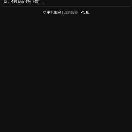
局，抢镖厮杀接连上演……
© 手机影院 |
回到顶部
| PC版