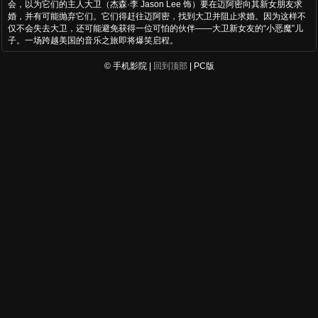
会，以为它们的主人大卫（杰森·李 Jason Lee 饰）要在迈阿密向其新女朋友求
婚，并有可能抛弃它们。它们得赶往迈阿密，找到大卫并阻止求婚。因为这样不
仅不会失去大卫，还可能避免获得一位可怕的伙伴——大卫新女友的“小恶魔”儿
子。一场跨越美国的音乐之旅即将爆笑启程。
© 手机影院 |
回到顶部
| PC版