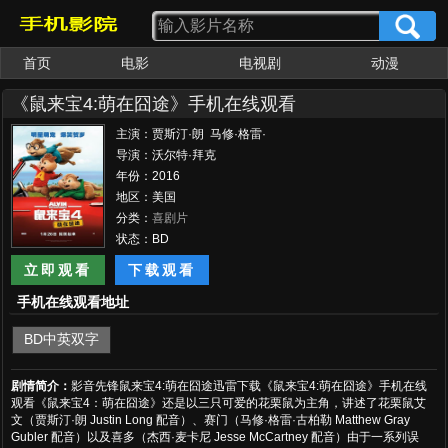
首页
电影
电视剧
动漫
《鼠来宝4:萌在囧途》手机在线观看
主演：贾斯汀·朗 马修·格雷·
古柏勒 杰西·麦卡尼 杰森·
导演：沃尔特·拜克
李 金柏莱·威廉姆斯 乔什·格
年份：2016
林 托尼·海尔 贝拉·索恩
地区：美国
分类：
喜剧片
状态：BD
立即观看
下载观看
手机在线观看地址
BD中英双字
剧情简介：
影音先锋鼠来宝4:萌在囧途迅雷下载《鼠来宝4:萌在囧途》手机在线
观看《鼠来宝4：萌在囧途》还是以三只可爱的花栗鼠为主角，讲述了花栗鼠艾
文（贾斯汀·朗 Justin Long 配音）、赛门（马修·格雷·古柏勒 Matthew Gray
Gubler 配音）以及喜多（杰西·麦卡尼 Jesse McCartney 配音）由于一系列误