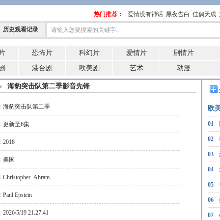
热门推荐：
爱情没有神话
黑夜告白
佳偶天成
历史观看记录
片
恐怖片
科幻片
爱情片
剧情片
剧
港台剧
欧美剧
艺术
动漫
»
海豹突击队第二季影音先锋
：
海豹突击队第二季
欧
：
01
更新至6集
02
：
2018
03
：
美国
三季
04
：
Christopher
Abram
05
：
Paul Epstein
06
：
2026/5/19 21:27:41
07