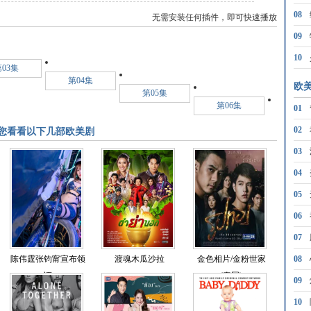
08
无需安装任何插件，即可快速播放
09
10
03集
第04集
欧
第05集
第06集
01
02
您看看以下几部欧美剧
03
三季
04
05
06
07
陈伟霆张钧甯宣布领
渡魂木瓜沙拉
金色相片/金粉世家
08
证
(泰国)
09
10