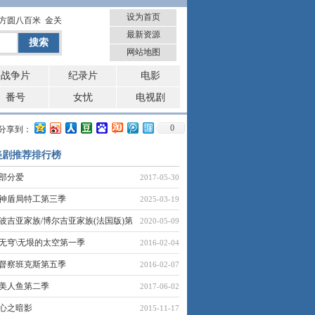
设为首页
方圆八百米
金关
最新资源
网站地图
战争片
纪录片
电影
番号
女忧
电视剧
0
分享到：
美剧推荐排行榜
部分爱
2017-05-30
神盾局特工第三季
2025-03-19
波吉亚家族/博尔吉亚家族(法国版)第
2020-05-09
无穹\无垠的太空第一季
2016-02-04
督察班克斯第五季
2016-02-07
美人鱼第二季
2017-06-02
心之暗影
2015-11-17