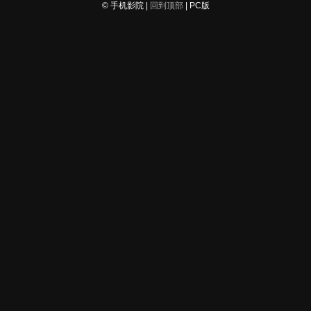
© 手机影院 |
回到顶部
| PC版