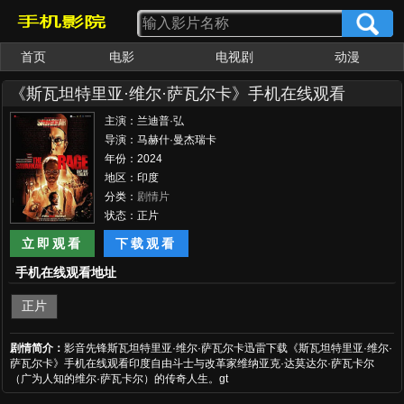
首页
电影
电视剧
动漫
《斯瓦坦特里亚·维尔·萨瓦尔卡》手机在线观看
主演：兰迪普·弘
达 Ankita Lokhande 马克·班
导演：马赫什·曼杰瑞卡
宁顿 阿米特·西亚尔 R·巴克
年份：2024
提·克莱因 拉塞尔·班克
地区：印度
斯 Russell Banks Ed Robinson Apinderdeep Singh
分类：
剧情片
状态：正片
立即观看
下载观看
手机在线观看地址
正片
剧情简介：
影音先锋斯瓦坦特里亚·维尔·萨瓦尔卡迅雷下载《斯瓦坦特里亚·维尔·
萨瓦尔卡》手机在线观看印度自由斗士与改革家维纳亚克·达莫达尔·萨瓦卡尔
（广为人知的维尔·萨瓦卡尔）的传奇人生。gt