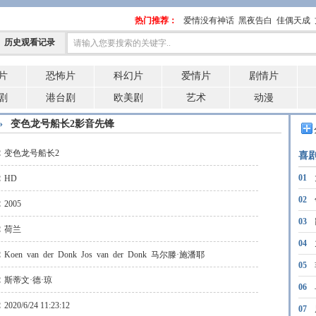
热门推荐：
爱情没有神话
黑夜告白
佳偶天成
历史观看记录
片
恐怖片
科幻片
爱情片
剧情片
剧
港台剧
欧美剧
艺术
动漫
»
变色龙号船长2影音先锋
：
变色龙号船长2
喜
：
01
HD
02
：
2005
03
：
荷兰
04
：
Koen
van
der
Donk
Jos
van
der
Donk
马尔滕·施潘耶
05
：
n
Heurck
斯蒂文·德·琼
06
：
2020/6/24 11:23:12
07