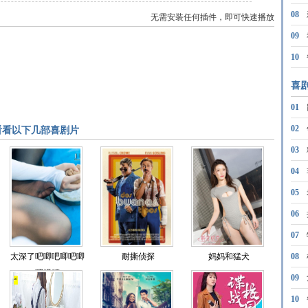
08
无需安装任何插件，即可快速播放
09
10
喜
01
02
看看以下几部喜剧片
03
04
05
06
07
太深了吧唧吧唧吧唧
耐撕侦探
妈妈和猛犬
08
吧视频
09
10