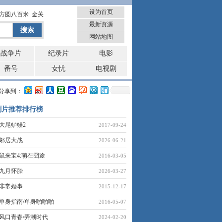
设为首页
方圆八百米
金关
最新资源
网站地图
战争片
纪录片
电影
番号
女忧
电视剧
分享到：
剧片推荐排行榜
大尾鲈鳗2
2017-09-24
邻居大战
2026-06-21
鼠来宝4:萌在囧途
2016-03-05
九月怀胎
2026-03-27
非常婚事
2015-12-17
单身指南/单身啪啪啪
2016-05-07
风口青春/弄潮时代
2024-02-20