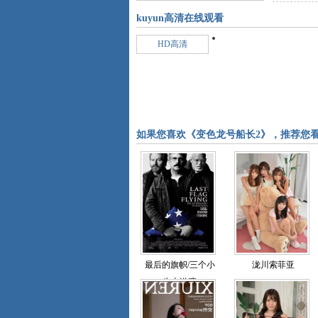
kuyun高清在线观看
HD高清
如果您喜欢《变色龙号船长2》，推荐您
最后的旗帜/三个小
泷川索菲亚
生去送殡