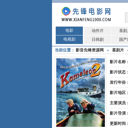
电影
动作片
喜剧
电视剧
日韩剧
国产
当前位置：
影音先锋资源网
»
喜剧片
影片名称
影片状态
发行年份
影片地区
主要演员
尔
影片导演
Nelse
Va
更新时间